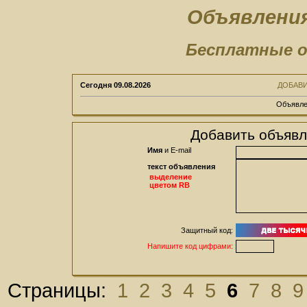
Объявления
Бесплатные о
Сегодня
09.08.2026
ДОБАВ
Объявле
Добавить объявл
Имя
и E-mail
текст объявления
выделение
цветом RB
Защитный код:
Напишите код цифрами:
Страницы:
1
2
3
4
5
6
7
8
9