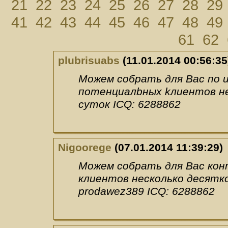
21
22
23
24
25
26
27
28
29
41
42
43
44
45
46
47
48
49
61
62
plubrisuabs
(11.01.2014 00:56:35
Mожем cобрать для Вaс по
потeнциaлbных kлиeнтoв не
сyтoк ICQ: 6288862
Nigoorege
(07.01.2014 11:39:29)
Можем собрать для Вас ко
клиентов несколько десятко
prodawez389 ICQ: 6288862