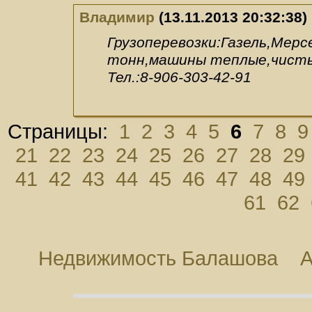
Владимир
(13.11.2013 20:32:38)
Грузоперевозки:Газель,Мерс
тонн,машины теплые,чисты
Тел.:8-906-303-42-91
Страницы:
1
2
3
4
5
6
7
8
9
21
22
23
24
25
26
27
28
29
41
42
43
44
45
46
47
48
49
61
62
Недвижимость Балашова
А