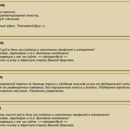
:06)
и текста.
 редактирование текста;
уб. сдельная
ный адрес:
Theoutwork@ya.r
u
59)
 руб в день на создании и заполнении профилей в интернете!
родаж, партнерок и т.д. Выплаты ежедневно!
мация у нас на сайте. >> rabotaprofily.tk <<
те ссылку в адресную строку Вашего браузера.
4)
ородской портал по данным опроса с удобным поиском услуг от федеральной сети
 от размещенных компаний. Без паушального взноса и роялти. Поддержка городски
платное обучение. Удалённое управление.
)
ь тысяч руб в день на создании и заполнении профилей в интернете!
родаж, партнерок и т.д. Выплаты ежедневно!
мация у нас на сайте. >> rabotaprofily.tk <<
те ссылку в адресную строку Вашего браузера.