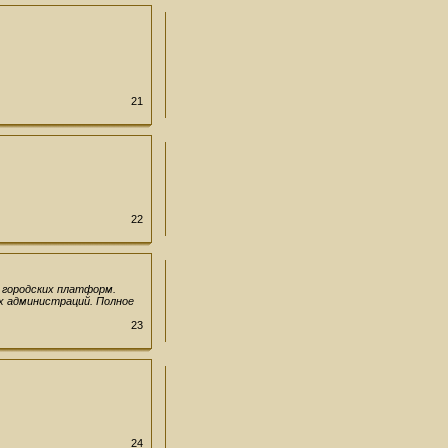
21
22
 городских платформ.
х администраций. Полное
23
24