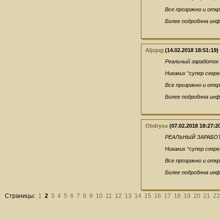
Все прозрачно и отк
Более подробнна инф
Aljcpqj
(14.02.2018 18:51:19)
Реальный заработок 
Никаких “супер секр
Все прозрачно и отк
Более подробнна инф
Obdrysu
(07.02.2018 18:27:2
РЕАЛЬНЫЙ ЗАРАБОТ
Никаких “супер секр
Все прозрачно и отк
Более подробнна инф
Страницы:
1
2
3
4
5
6
7
8
9
10
11
12
13
14
15
16
17
18
19
20
21
22