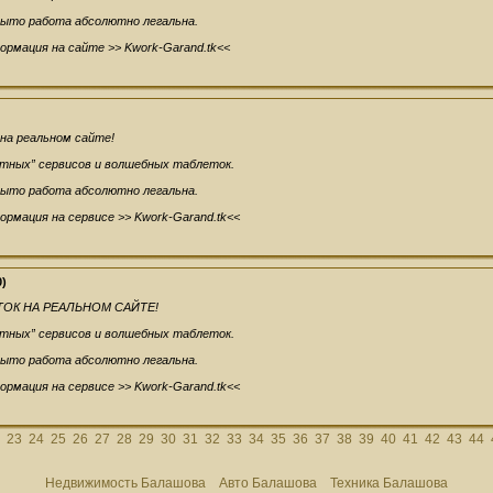
рыто работа абсолютно легальна.
ормация на сайте >> Kwork-Garand.tk<<
на реальном сайте!
етных” сервисов и волшебных таблеток.
рыто работа абсолютно легальна.
ормация на сервисе >> Kwork-Garand.tk<<
0)
ОК НА РЕАЛЬНОМ САЙТЕ!
етных” сервисов и волшебных таблеток.
рыто работа абсолютно легальна.
ормация на сервисе >> Kwork-Garand.tk<<
23
24
25
26
27
28
29
30
31
32
33
34
35
36
37
38
39
40
41
42
43
44
Недвижимость Балашова
Авто Балашова
Техника Балашова