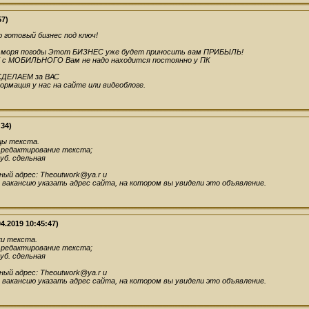
57)
 готовый бизнес под ключ!
у моря погоды Этот БИЗНЕС уже будет приносить вам ПРИБЫЛЬ!
с МОБИЛЬНОГО Вам не надо находится постоянно у ПК
СДЕЛАЕМ за ВАС
ормация у нас на сайте или видеоблоге.
:34)
цы текста.
 редактирование текста;
уб. сдельная
ный адрес:
Theoutwork@ya.r
u
а вакансию указать адрес сайта, на котором вы увидели это объявление.
4.2019 10:45:47)
и текста.
 редактирование текста;
уб. сдельная
ный адрес:
Theoutwork@ya.r
u
а вакансию указать адрес сайта, на котором вы увидели это объявление.