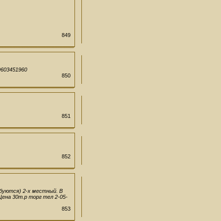
849
9603451960
850
851
852
ебуются) 2-х местный. В
ена 30т.р торг тел 2-05-
853