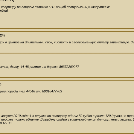
 19:20:21)
 квартиру на втором пяточке КПТ общей площадью 20,4 квадратных.
яйка)
:24)
ру в центре на длительный срок, чистоту и своевременную оплату гарантирую. 8
атье, фату, 44-48 размер, не дорого. 89372209077
)
кой породы тел 44546 или 89616477703
вгуст 2010 года 4-х ступка по паспорту объем 50 кубов в реале 120 (права не тр
прошел только обкатку. В придачу отдам сециальный чехол для скутера и гермак. Ц
8-65-33