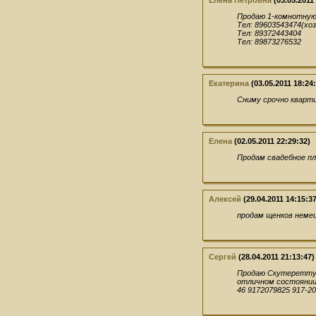
Елена Петровна
(03.05.2011
Продаю 1-комнотную
Тел: 89603543474(хоз
Тел: 89372443404
Тел: 89873276532
Екатерина
(03.05.2011 18:24
Сниму срочно кварти
Елена
(02.05.2011 22:29:32)
Продам свадебное пл
Алексей
(29.04.2011 14:15:37
продам щенков немец
Сергей
(28.04.2011 21:13:47)
Продаю Скутеретту а
отличном состоянии 
46 9172079825 917-20