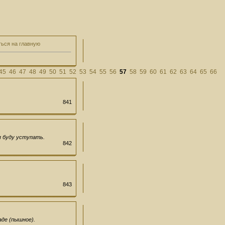
ться на главную
45
46
47
48
49
50
51
52
53
54
55
56
57
58
59
60
61
62
63
64
65
66
841
я буду уступать.
842
843
аде (пышное).