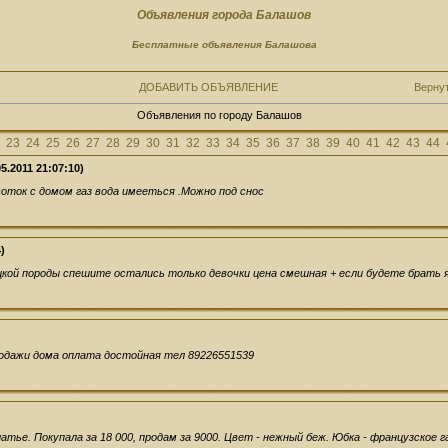
Объявления города Балашов
Бесплатные объявления Балашова
ДОБАВИТЬ ОБЪЯВЛЕНИЕ
Верну
Объявления по городу Балашов
23
24
25
26
27
28
29
30
31
32
33
34
35
36
37
38
39
40
41
42
43
44
5.2011 21:07:10)
соток с домом газ вода имееться .Можно под снос
)
кой породы спешите остались только девочки цена смешная + если будете брать 
родажи дома оплата достойная тел 89226551539
тье. Покупала за 18 000, продам за 9000. Цвет - нежный беж. Юбка - французское г