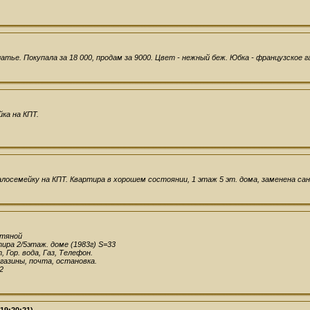
тье. Покупала за 18 000, продам за 9000. Цвет - нежный беж. Юбка - французское г
ка на КПТ.
лосемейку на КПТ. Квартира в хорошем состоянии, 1 этаж 5 эт. дома, заменена сан
фтяной
ира 2/5этаж. доме (1983г) S=33
, Гор. вода, Газ, Телефон.
газины, почта, остановка.
2