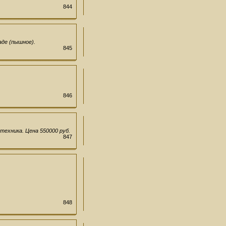
844
аде (пышное).
845
846
техника. Цена 550000 руб.
847
848