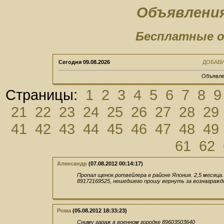
Объявления
Бесплатные о
Сегодня
09.08.2026
ДОБАВ
Объявле
Страницы:
1
2
3
4
5
6
7
8
9
21
22
23
24
25
26
27
28
29
41
42
43
44
45
46
47
48
49
61
62
Александр
(07.08.2012 00:14:17)
Пропал щенок ротвейлера в районе Япония. 2,5 месяца
89172169525, нешедшего прошу вернуть за вознагражд
Рома
(05.08.2012 18:33:23)
Сниму гараж в военном городке 89603503640