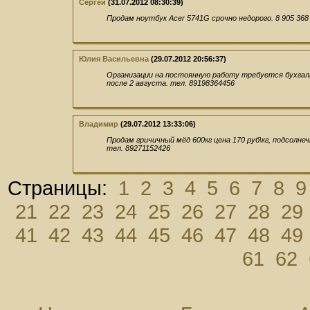
Сергей
(31.07.2012 08:30:39)
Продам ноутбук Acer 5741G срочно недорого. 8 905 368
Юлия Васильевна
(29.07.2012 20:56:37)
Организации на постоянную работу требуется бухгалт
после 2 августа. тел. 89198364456
Владимир
(29.07.2012 13:33:06)
Продам гричичный мёд 600кг цена 170 руб\кг, подсолнеч
тел. 89271152426
Страницы:
1
2
3
4
5
6
7
8
9
21
22
23
24
25
26
27
28
29
41
42
43
44
45
46
47
48
49
61
62