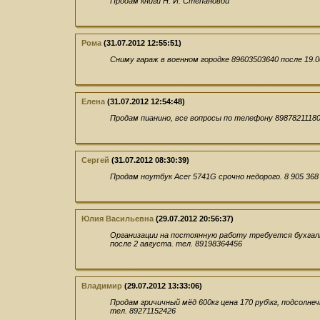
Продам книги Н. И. Степановой
Рома
(31.07.2012 12:55:51)
Сниму гараж в военном городке 89603503640 после 19.0
Елена
(31.07.2012 12:54:48)
Продам пианино, все вопросы по телефону 8987821118
Сергей
(31.07.2012 08:30:39)
Продам ноутбук Acer 5741G срочно недорого. 8 905 368
Юлия Васильевна
(29.07.2012 20:56:37)
Организации на постоянную работу требуется бухгалт
после 2 августа. тел. 89198364456
Владимир
(29.07.2012 13:33:06)
Продам гричичный мёд 600кг цена 170 руб\кг, подсолнеч
тел. 89271152426