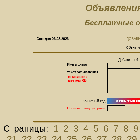
Объявления
Бесплатные о
Сегодня
06.08.2026
ДОБАВ
Объявле
Добавить об
Имя
и E-mail
текст объявления
выделение
цветом RB
Защитный код:
Напишите код цифрами:
Страницы:
1
2
3
4
5
6
7
8
9
21
22
23
24
25
26
27
28
29