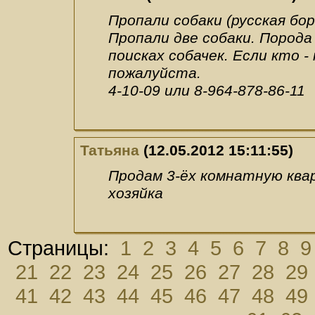
Пропали собаки (русская бор
Пропали две собаки. Порода 
поисках собачек. Если кто -
пожалуйста.
4-10-09 или 8-964-878-86-11
Татьяна
(12.05.2012 15:11:55)
Продам 3-ёх комнатную квар
хозяйка
Страницы:
1
2
3
4
5
6
7
8
9
21
22
23
24
25
26
27
28
29
41
42
43
44
45
46
47
48
49