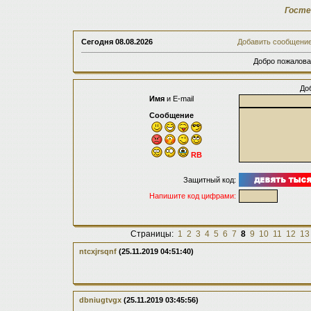
Госте
Сегодня
08.08.2026
Добавить сообщени
Добро пожалова
До
Имя
и E-mail
Сообщение
RB
Защитный код:
Напишите код цифрами:
Страницы:
1
2
3
4
5
6
7
8
9
10
11
12
13
ntcxjrsqnf
(25.11.2019 04:51:40)
dbniugtvgx
(25.11.2019 03:45:56)