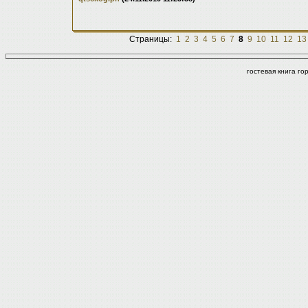
Страницы:
1
2
3
4
5
6
7
8
9
10
11
12
13
гостевая книга г