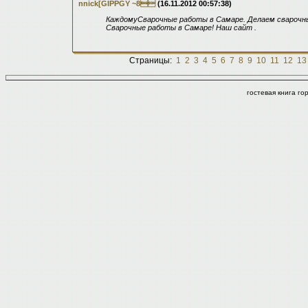
nnick[GIPPGY ~8
(16.11.2012 00:57:38)
КаждомуСварочные работы в Самаре. Делаем сварочн
Сварочные работы в Самаре! Наш сайт .
Страницы:
1
2
3
4
5
6
7
8
9
10
11
12
13
гостевая книга г