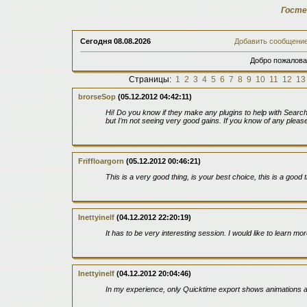
Госте
Сегодня
08.08.2026
Добавить сообщени
Добро пожалова
Страницы:
1
2
3
4
5
6
7
8
9
10
11
12
13
brorseSop
(05.12.2012 04:42:11)
Hi! Do you know if they make any plugins to help with Search
but I’m not seeing very good gains. If you know of any pleas
Friffloargorn
(05.12.2012 00:46:21)
This is a very good thing, is your best choice, this is a good t
Inettyinelf
(04.12.2012 22:20:19)
It has to be very interesting session. I would like to learn
Inettyinelf
(04.12.2012 20:04:46)
In my experience, only Quicktime export shows animations a