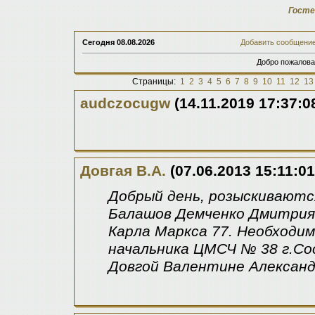
Госте
Сегодня
08.08.2026
Добавить сообщени
Добро пожалова
Страницы:
1
2
3
4
5
6
7
8
9
10
11
12
13
audczocugw
(14.11.2019 17:37:0
Довгая В.А.
(07.06.2013 15:11:01
Добрый день, розыскиваютс
Балашов Демченко Дмитрия
Карла Маркса 77. Необходи
начальника ЦМСЧ № 38 г.Со
Довгой Валентине Александ