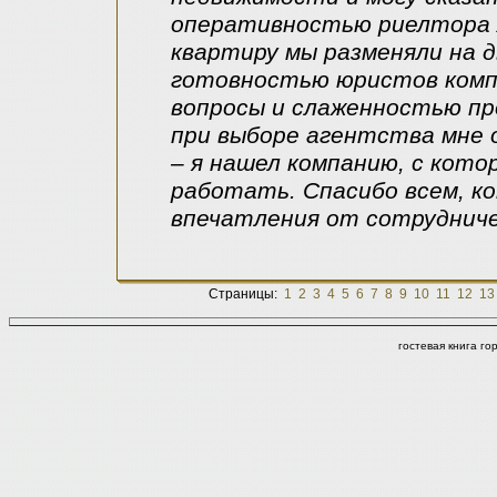
оперативностью риелтора 
квартиру мы разменяли на д
готовностью юристов комп
вопросы и слаженностью про
при выборе агентства мне 
– я нашел компанию, с кот
работать. Спасибо всем, ко
впечатления от сотруднич
Страницы:
1
2
3
4
5
6
7
8
9
10
11
12
13
гостевая книга г