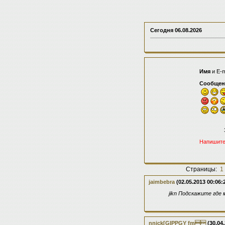
Сегодня
06.08.2026
Имя
и E-m
Сообщен
Напишите
Страницы:
1
jaimbebra
(02.05.2013 00:06:
jikn Подскажите где
nnick[GIPPGY fm
(30.04.