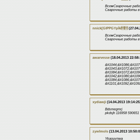
ВсемСварочные рабо
Сварочные работы в
nnick[GIPPGYрЇk
(27.04.
ВсемСварочные рабо
Сварочные работы в
awarvesse
(18.04.2013 22:58:
&#1044;&#1086;&#107
&#1043;&#1072;&#107
&#1084;&#1072;&#109
&#1042;&#1080;&#109
&#1084;&#1086;&#107
&#1101;&#1092;&#109
xydiawji
(14.04.2013 19:14:25
Bdsmegmrj
pkdsjh 116958 590651
zywlmols
(13.04.2013 10:50:0
Ykaouvnwa