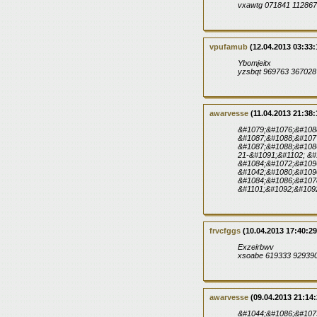
vxawtg 071841 112867
vpufamub
(12.04.2013 03:33:
Ybomjeitx
yzsbqt 969763 367028
awarvesse
(11.04.2013 21:38:
&#1079;&#1076;&#108
&#1087;&#1088;&#107
&#1087;&#1088;&#108
21-&#1091;&#1102; &#
&#1084;&#1072;&#109
&#1042;&#1080;&#109
&#1084;&#1086;&#107
&#1101;&#1092;&#109
frvcfggs
(10.04.2013 17:40:29
Exzeirbwv
xsoabe 619333 92939
awarvesse
(09.04.2013 21:14:
&#1044;&#1086;&#107