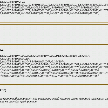
;&#1075;&#1072; 21,
6;&#1080;&#1085;&#1072; &#1085;&#1072;&#1093;&#1086;&#1076;&#1080;&#1090;&#1089
0;&#1077;&#1073;&#1089;&#1082;&#1077;, &#1079;&#1076;&#1077;&#1089;&#1100;
8;&#1077;&#1090;&#1077; &#1087;&#1086;&#1089;&#1084;&#1086;&#1090;&#1088;&#1077
2;&#1077;&#1082;&#1090;&#1085;&#1099;&#1077; &#1092;&#1086;&#1090;&#1086;
24)
8;&#1072;&#1074;&#1089;&#1090;&#1074;&#1091;&#1081;&#109 0;&#1077;,
7;&#1080;&#1090;&#1100;
3;&#1075;&#1072; &#1043;&#1040;&#1047;-21 &#1074;
3;&#1080;&#1095;&#1085;&#1086;&#1084; &#1089;&#1086;&#1089;&#1090;&#1086;&#1103
6;&#1080;&#1085;&#1072; &#1085;&#1072;&#1093;&#1086;&#1076;&#1080;&#1090;&#1089
0;&#1077;&#1073;&#1089;&#1082;&#1077;, &#1079;&#1076;&#1077;&#1089;&#1100;
8;&#1077;&#1090;&#1077; &#1087;&#1086;&#1089;&#1084;&#1086;&#1090;&#1088;&#1077
2;&#1077;&#1082;&#1090;&#1085;&#1099;&#1077; &#1092;&#1086;&#1090;&#1086;
2:18)
е кредитной линии /url] – это единовременный платеж банку, который налоговым 
ать на расходы предприятия.