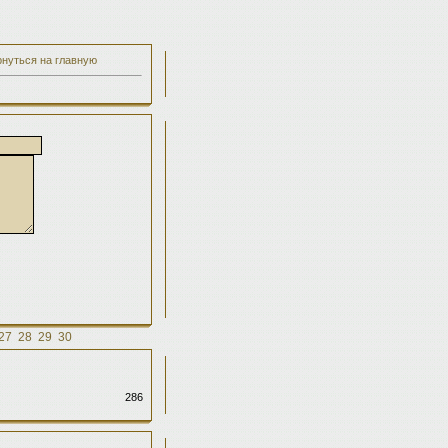
рнуться на главную
27
28
29
30
286