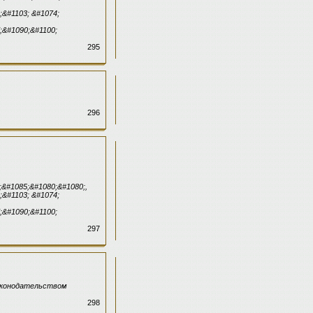
;&#1103; &#1074;
;&#1090;&#1100;
295
296
;&#1085;&#1080;&#1080;,
;&#1103; &#1074;
;&#1090;&#1100;
297
законодательством
298