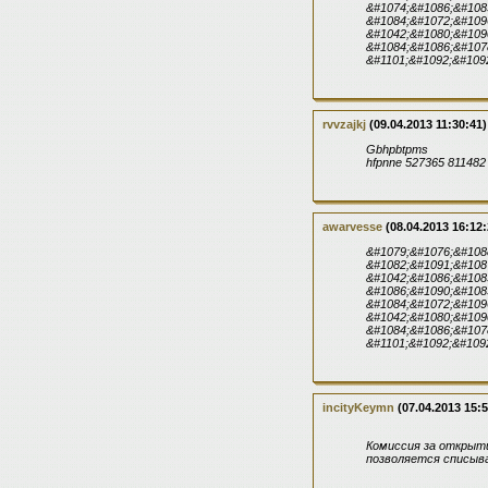
&#1074;&#1086;&#1083
&#1084;&#1072;&#109
&#1042;&#1080;&#109
&#1084;&#1086;&#107
&#1101;&#1092;&#109
rvvzajkj
(09.04.2013 11:30:41)
Gbhpbtpms
hfpnne 527365 811482
awarvesse
(08.04.2013 16:12:
&#1079;&#1076;&#108
&#1082;&#1091;&#108
&#1042;&#1086;&#108
&#1086;&#1090;&#108
&#1084;&#1072;&#109
&#1042;&#1080;&#109
&#1084;&#1086;&#107
&#1101;&#1092;&#109
incityKeymn
(07.04.2013 15:5
Комиссия за открыти
позволяется списыв