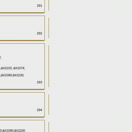
291
292
;
;&#1103; &#1074;
;&#1090;&#1100;
293
294
0;&#1090;&#1100;