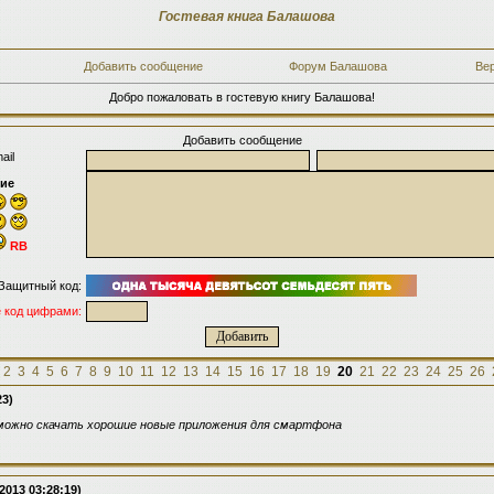
Гостевая книга Балашова
Добавить сообщение
Форум Балашова
Ве
Добро пожаловать в гостевую книгу Балашова!
Добавить сообщение
ail
ие
RB
Защитный код:
 код цифрами:
2
3
4
5
6
7
8
9
10
11
12
13
14
15
16
17
18
19
20
21
22
23
24
25
26
23)
 можно скачать хорошие новые приложения для смартфона
2013 03:28:19)