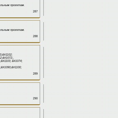
ельным проектам.
287
ельным проектам.
288
3;&#1102;
2;&#1072;,
;&#1103; &#1074;
;&#1090;&#1100;
289
290