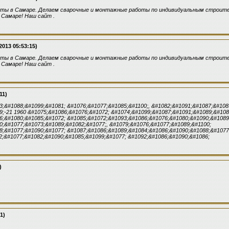
ты в Самаре. Делаем сварочные и монтажные работы по индивидуальным строит
 Самаре! Наш сайт .
2013 05:53:15)
ты в Самаре. Делаем сварочные и монтажные работы по индивидуальным строит
 Самаре! Наш сайт .
11)
3;&#1088;&#1099;&#1081; &#1076;&#1077;&#1085;&#1100;, &#1082;&#1091;&#1087;&#108
9;-21 1960 &#1075;&#1086;&#1076;&#1072; &#1074;&#1099;&#1087;&#1091;&#1089;&#108
6;&#1080;&#1085;&#1072; &#1085;&#1072;&#1093;&#1086;&#1076;&#1080;&#1090;&#1089
0;&#1077;&#1073;&#1089;&#1082;&#1077;, &#1079;&#1076;&#1077;&#1089;&#1100;
8;&#1077;&#1090;&#1077; &#1087;&#1086;&#1089;&#1084;&#1086;&#1090;&#1088;&#1077
2;&#1077;&#1082;&#1090;&#1085;&#1099;&#1077; &#1092;&#1086;&#1090;&#1086;
)
1)