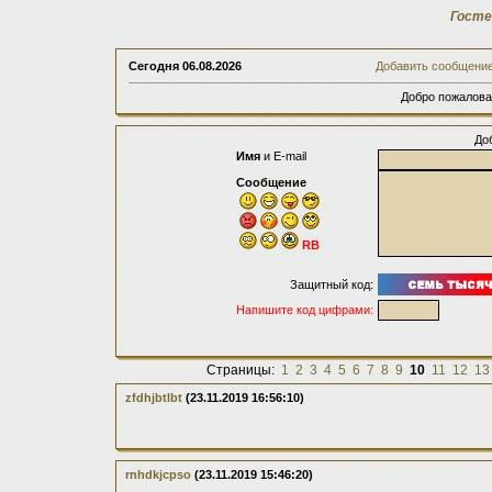
Госте
Сегодня
06.08.2026
Добавить сообщени
Добро пожалова
До
Имя
и E-mail
Сообщение
RB
Защитный код:
Напишите код цифрами:
Страницы:
1
2
3
4
5
6
7
8
9
10
11
12
13
zfdhjbtlbt
(23.11.2019 16:56:10)
rnhdkjcpso
(23.11.2019 15:46:20)