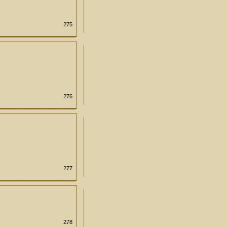
275
276
277
278