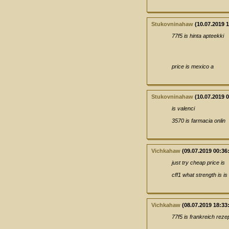
Stukovninahaw
(10.07.2019 1
77f5 is hinta apteekki
price is mexico a
Stukovninahaw
(10.07.2019 0
is valenci
3570 is farmacia onlin
Vichkahaw
(09.07.2019 00:36
just try cheap price is
cff1 what strength is is
Vichkahaw
(08.07.2019 18:33
77f5 is frankreich rezep