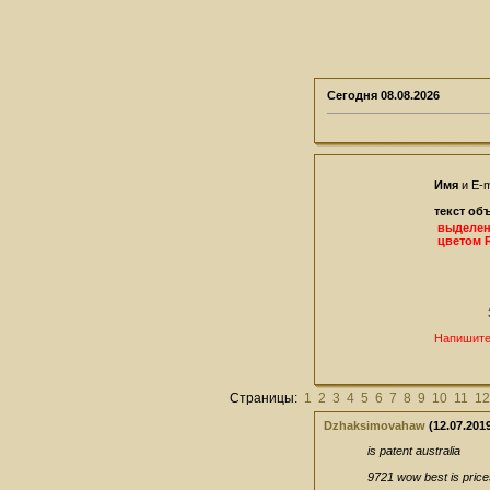
Сегодня
08.08.2026
Имя
и E-m
текст об
выделе
цветом 
Напишите
Страницы:
1
2
3
4
5
6
7
8
9
10
11
12
Dzhaksimovahaw
(12.07.2019
is patent australia
9721 wow best is price