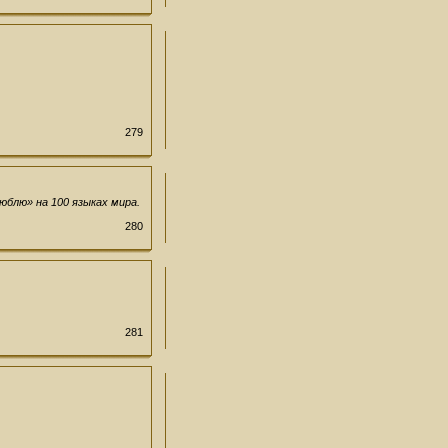
279
юблю» на 100 языках мира.
280
281