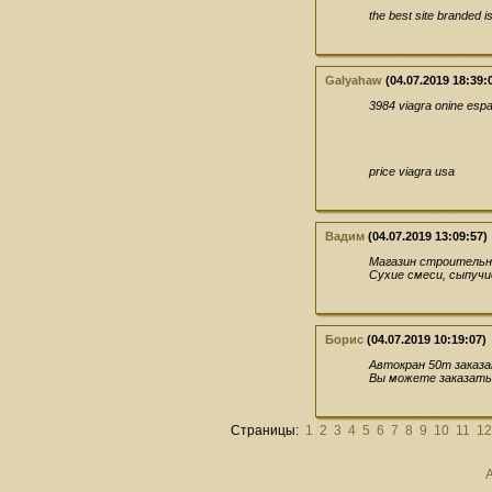
the best site branded i
Galyahaw
(04.07.2019 18:39:
3984 viagra onine esp
price viagra usa
Вадим
(04.07.2019 13:09:57)
Магазин строительн
Сухие смеси, сыпучи
Борис
(04.07.2019 10:19:07)
Автокран 50т заказа
Вы можете заказать 
Страницы:
1
2
3
4
5
6
7
8
9
10
11
12