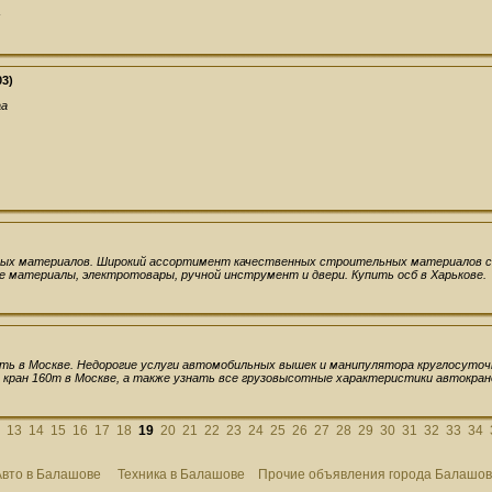
s
03)
aa
ых материалов. Широкий ассортимент качественных строительных материалов с
е материалы, электротовары, ручной инструмент и двери. Купить осб в Харькове.
ть в Москве. Недорогие услуги автомобильных вышек и манипулятора круглосуточ
кран 160т в Москве, а также узнать все грузовысотные характеристики автокран
13
14
15
16
17
18
19
20
21
22
23
24
25
26
27
28
29
30
31
32
33
34
Авто в Балашове
Техника в Балашове
Прочие объявления города Балашов