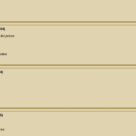
:04)
list prices
nline
4)
5)
ices