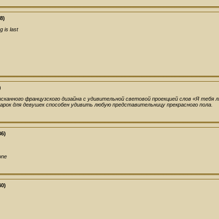
8)
 is last
)
сканного французского дизайна с удивительной световой проекцией слов «Я тебя л
рок для девушек способен удивить любую представительницу прекрасного пола.
36)
one
40)