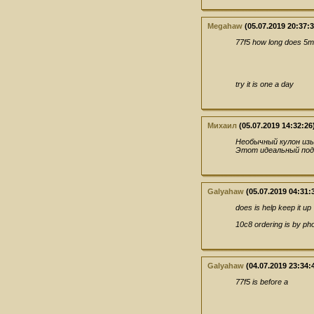
Megahaw
(05.07.2019 20:37:3
77f5 how long does 5mg
try it is one a day
Михаил
(05.07.2019 14:32:26
Необычный кулон изы
Этот идеальный пода
Galyahaw
(05.07.2019 04:31:
does is help keep it up
10c8 ordering is by ph
Galyahaw
(04.07.2019 23:34:
77f5 is before a