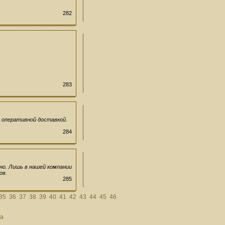
282
283
 оперативной доставкой.
284
но. Лишь в нашей компании
ов.
285
35
36
37
38
39
40
41
42
43
44
45
46
а