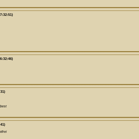
7:32:51)
6:32:46)
:31)
 best
:41)
tfrei