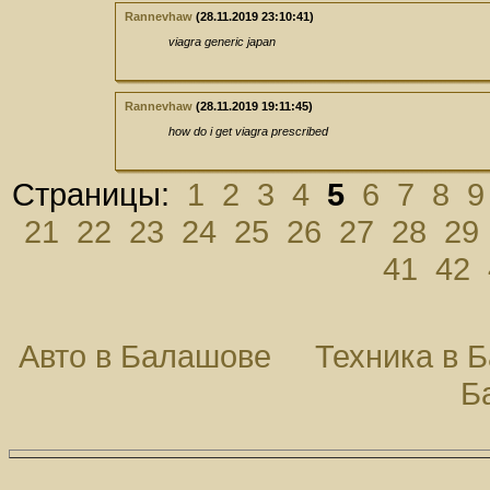
Rannevhaw
(28.11.2019 23:10:41)
viagra generic japan
Rannevhaw
(28.11.2019 19:11:45)
how do i get viagra prescribed
Страницы:
1
2
3
4
5
6
7
8
9
21
22
23
24
25
26
27
28
29
41
42
Авто в Балашове
Техника в 
Б