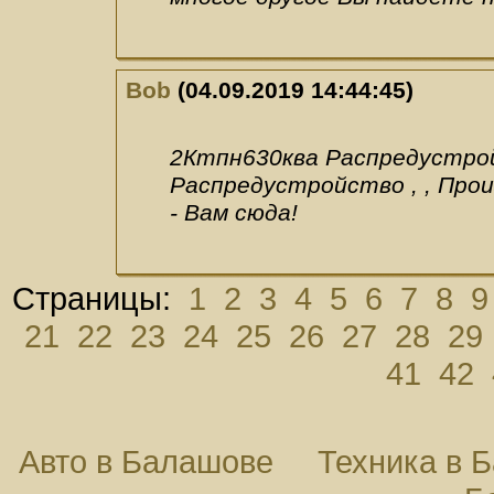
Bob
(04.09.2019 14:44:45)
2Ктпн630ква Распредустрой
Распредустройство , , Прои
- Вам сюда!
Страницы:
1
2
3
4
5
6
7
8
9
21
22
23
24
25
26
27
28
29
41
42
Авто в Балашове
Техника в 