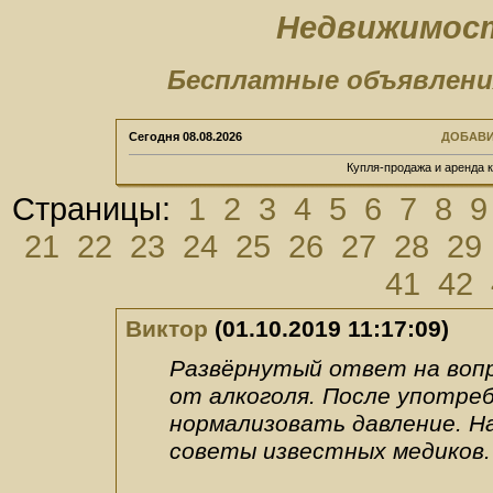
Недвижимост
Бесплатные объявлени
Сегодня
08.08.2026
ДОБАВИ
Купля-продажа и аренда 
Страницы:
1
2
3
4
5
6
7
8
9
21
22
23
24
25
26
27
28
29
41
42
Виктор
(01.10.2019 11:17:09)
Развёрнутый ответ на вопр
от алкоголя. После употреб
нормализовать давление. Н
советы известных медиков.