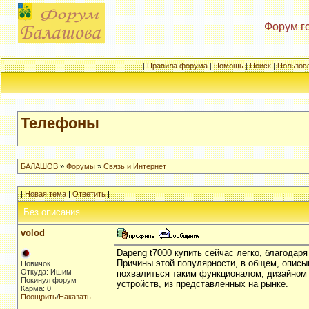
Форум г
|
Правила форума
|
Помощь
|
Поиск
|
Пользов
Телефоны
БАЛАШОВ
»
Форумы
»
Связь и Интернет
|
Новая тема
|
Ответить
|
Без описания
volod
Dapeng t7000 купить сейчас легко, благодар
Причины этой популярности, в общем, описы
Новичок
Откуда: Ишим
похвалиться таким функционалом, дизайном и
Покинул форум
устройств, из представленных на рынке.
Карма: 0
Поощрить
/
Наказать