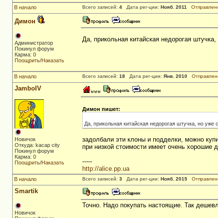
В начало
Всего записей:
4
Дата рег-ции:
Нояб. 2011
Отправлен
Димон
Да, прикольная китайская недорогая штучка,
Администратор
Покинул форум
Карма: 0
Поощрить
/
Наказать
В начало
Всего записей:
18
Дата рег-ции:
Янв. 2010
Отправлен
JamboIV
Димон пишет:
Да, прикольная китайская недорогая штучка, но уже 
задолбали эти клоны и подделки, можно ку
Новичок
Откуда: kacap city
при низкой стоимости имеет очень хорошие 
Покинул форум
Карма: 0
-----
Поощрить
/
Наказать
http://alice.pp.ua
В начало
Всего записей:
3
Дата рег-ции:
Нояб. 2015
Отправлен
Smartik
Точно. Надо покупать настоящие. Так дешевл
Новичок