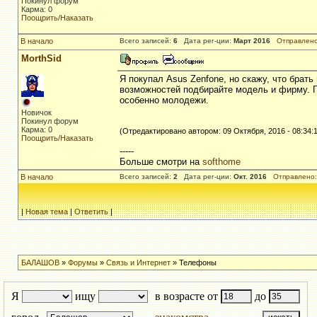
Покинул форум
Карма: 0
Поощрить
/
Наказать
В начало
Всего записей:
6
Дата рег-ции:
Март 2016
Отправлено
MorthSid
Я покупал Asus Zenfone, но скажу, что брат
возможностей подбирайте модель и фирму. Гл
особенно молодежи.
Новичок
Покинул форум
Карма: 0
(Отредактировано автором: 09 Октября, 2016 - 08:34:1
Поощрить
/
Наказать
-----
Больше смотри на
softhome
В начало
Всего записей:
2
Дата рег-ции:
Окт. 2016
Отправлено:
|
Новая тема
|
Ответить
|
БАЛАШОВ
»
Форумы
»
Связь и Интернет
» Телефоны
Я
ищу
в возрасте от
до