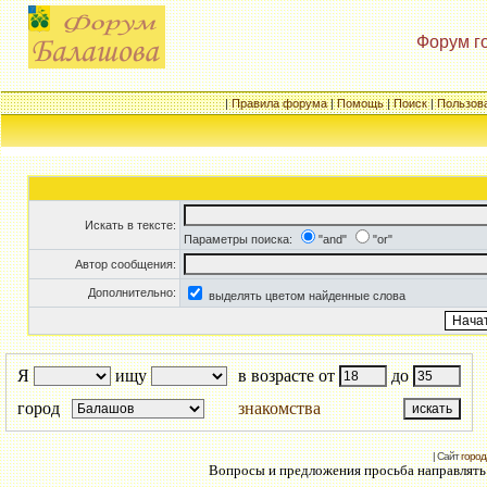
Форум г
|
Правила форума
|
Помощь
|
Поиск
|
Пользов
Искать в тексте:
Параметры поиска:
"and"
"or"
Автор сообщения:
Дополнительно:
выделять цветом найденные слова
Я
ищу
в возрасте от
до
город
знакомства
| Сайт
город
Вопросы и предложения просьба направлять н