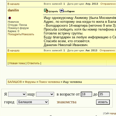
В начало
Всего записей:
1
Дата рег-ции:
Апр. 2013
Отправлено
danilin
Ищу однокурсницу Акимову (была Москвичёва)
Адрес, по которому она когда-то жила в Бал
Новичок
Откуда: Пенза
- Володарского 14-квартира (неточно 9 или 3)
Покинул форум
Просьба сообщить хотя бы номер телефона в 
Карма: 0
Готовлю встречу группы.
Поощрить
/
Наказать
Буду благодарен за любую информацию о Св
Спасибо всем, кто отзовётся.
Данилин Николай Иванович.
В начало
Всего записей:
1
Дата рег-ции:
Авг. 2013
Отправлено:
|
Новая тема
|
Ответить
|
БАЛАШОВ
»
Форумы
»
Поиск человека
» Ищу человека
Я
ищу
в возрасте от
до
город
знакомства
| Сайт
город