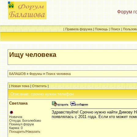
Форум г
|
Правила форума
|
Помощь
|
Поиск
|
Пользов
Ищу человека
БАЛАШОВ
»
Форумы
»
Поиск человека
|
Новая тема
|
Ответить
|
Описание: срочно нужен телефон
Светлана
Здравствуйте! Срочно нужно найти Димову Н
появлялась с 2011 года. Если кто может пом
Новичок
Откуда: Боголюбово
Покинул форум
Карма: 0
Поощрить
/
Наказать