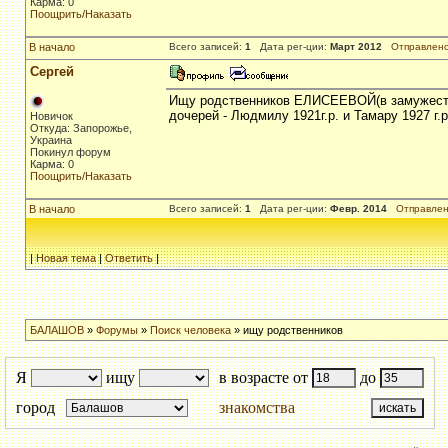
Карма: 0
Поощрить
/
Наказать
В начало
Всего записей:
1
Дата рег-ции:
Март 2012
Отправлено
Сергей
Ищу родственников ЕЛИСЕЕВОЙ(в замужеств
дочерей - Людмилу 1921г.р. и Тамару 1927 г.
Новичок
Откуда: Запорожье,
Украина
Покинул форум
Карма: 0
Поощрить
/
Наказать
В начало
Всего записей:
1
Дата рег-ции:
Февр. 2014
Отправлен
|
Новая тема
|
Ответить
|
БАЛАШОВ
»
Форумы
»
Поиск человека
» ищу родственников
Я
ищу
в возрасте от
до
город
знакомства