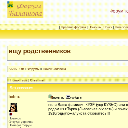
Форум г
|
Правила форума
|
Помощь
|
Поиск
|
Пользов
ищу родственников
БАЛАШОВ
»
Форумы
»
Поиск человека
|
Новая тема
|
Ответить
|
Без описания
holms
если Ваша фамилия КУЗЁ (укр.КУЗЬО) или оч
родом из г.Турка (Львовская область) и при
1918годы)пожалуйста отзовитесь!!!
Новичок
Откуда: украина
Покинул форум