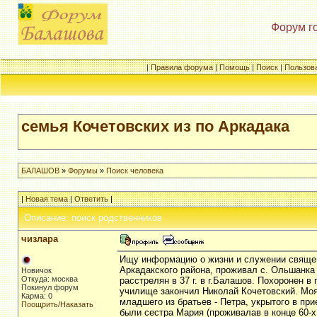
Форум г
|
Правила форума
|
Помощь
|
Поиск
|
Пользов
семья Кочетовских из по Аркадака
БАЛАШОВ
»
Форумы
»
Поиск человека
|
Новая тема
|
Ответить
|
Описание: поиск родственников
чизлара
Ищу информацию о жизни и служении священн
Аркадакского района, проживал с. Ольшанка 
Новичок
Откуда: москва
расстрелян в 37 г. в г.Балашов. Похоронен в
Покинул форум
училище закончил Николай Кочетовский. Моя
Карма: 0
младшего из братьев - Петра, укрытого в при
Поощрить
/
Наказать
были сестра Мария (проживалав в конце 60-х