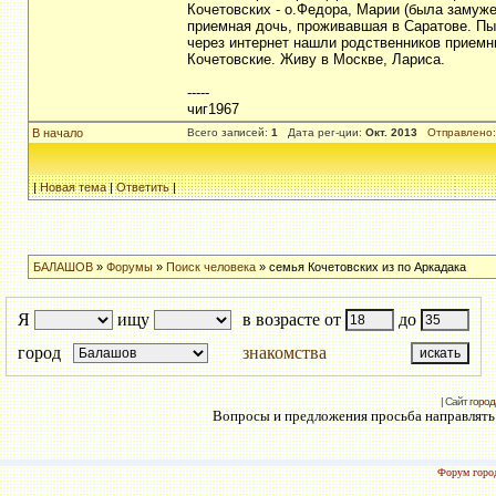
Кочетовских - о.Федора, Марии (была замуже
приемная дочь, проживавшая в Саратове. Пыт
через интернет нашли родственников приемны
Кочетовские. Живу в Москве, Лариса.
-----
чиг1967
В начало
Всего записей:
1
Дата рег-ции:
Окт. 2013
Отправлено:
|
Новая тема
|
Ответить
|
БАЛАШОВ
»
Форумы
»
Поиск человека
» семья Кочетовских из по Аркадака
Я
ищу
в возрасте от
до
город
знакомства
| Сайт
город
Вопросы и предложения просьба направлять н
Форум город