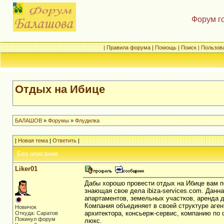
Форум г
|
Правила форума
|
Помощь
|
Поиск
|
Пользов
Отдых на Ибице
БАЛАШОВ
»
Форумы
»
Флудилка
|
Новая тема
|
Ответить
|
Без описания
Liker01
Дабы хорошо провести отдых на Ибице вам п
знающая свое дела ibiza-services.com. Данн
апартаментов, земельных участков, аренда д
Компания объединяет в своей структуре аген
Новичок
архитектора, консьерж-сервис, компанию по 
Откуда: Саратов
Покинул форум
люкс.