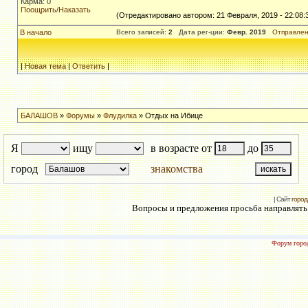
Карма: 0
Поощрить
/
Наказать
(Отредактировано автором: 21 Февраля, 2019 - 22:08:
В начало
Всего записей:
2
Дата рег-ции:
Февр. 2019
Отправлен
|
Новая тема
|
Ответить
|
БАЛАШОВ
»
Форумы
»
Флудилка
» Отдых на Ибице
Я
ищу
в возрасте от
до
город
знакомства
| Сайт
город
Вопросы и предложения просьба направлять н
Форум город