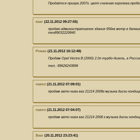
Продаётся приора 2007г. цвет снежная королева.пробег
вааг
(22.11.2012 09:27:55)
продаю административное здания 956кв метр в балашо
тел89032220840
Роман
(21.11.2012 16:12:48)
Продам Opel Vectra B (2000) 2.0л турбо-дизель, в Росси
тел.: 89626243896
павел
(21.11.2012 07:09:01)
продам авто нива ваз 21214 2008г музыка диски конди
павел
(21.11.2012 07:04:07)
продам авто нива ваз 21214 2008 г музыка диски конди
Вааг
(20.11.2012 23:23:41)