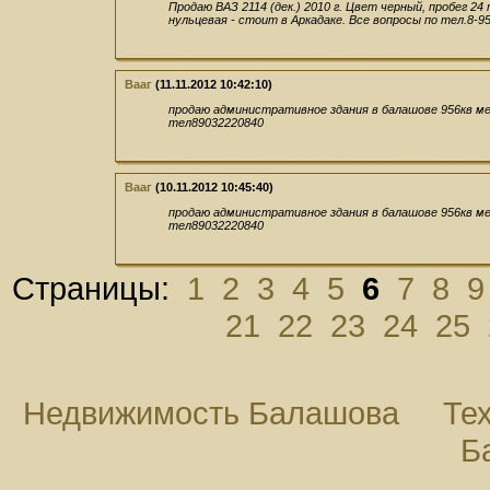
Продаю ВАЗ 2114 (дек.) 2010 г. Цвет черный, пробег 24
нульцевая - стоит в Аркадаке. Все вопросы по тел.8-95
Вааг
(11.11.2012 10:42:10)
продаю административное здания в балашове 956кв м
тел89032220840
Вааг
(10.11.2012 10:45:40)
продаю административное здания в балашове 956кв м
тел89032220840
Страницы:
1
2
3
4
5
6
7
8
9
21
22
23
24
25
Недвижимость Балашова
Те
Б