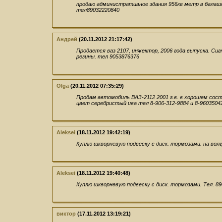
продаю административное здания 956кв метр в балаш
тел89032220840
Андрей
(20.11.2012 21:17:42)
Продается ваз 2107, инжектор, 2006 года выпуска. Си
резины. тел 9053876376
Olga
(20.11.2012 07:35:29)
Продам автомобиль ВАЗ-2112 2001 г.в. в хорошем сост
цвет серебристый ива тел 8-906-312-9884 и 8-9603504
Aleksei
(18.11.2012 19:42:19)
Куплю шкворневую подвеску с диск. тормозами. на волг
Aleksei
(18.11.2012 19:40:48)
Куплю шкворневую подвеску с диск. тормозами. Тел. 8
виктор
(17.11.2012 13:19:21)