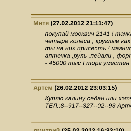
Митя
(27.02.2012 21:11:47)
покупай москвич 2141 ! тачка 
четыре колеса , круглые как
ты на них присесть ! магнит
аптечка ,руль ,педали , фор
- 45000 тыс ! торг уместен
Артём
(26.02.2012 23:03:15)
Куплю калину седан или хэтч
ТЕЛ.:8--917--327--02--93 Ар
дмитрий
(25.02.2012 16:33:10)