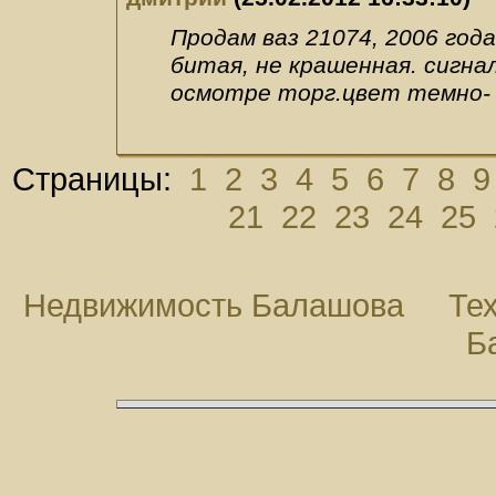
Продам ваз 21074, 2006 год
битая, не крашенная. сигна
осмотре торг.цвет темно-
Страницы:
1
2
3
4
5
6
7
8
9
21
22
23
24
25
Недвижимость Балашова
Те
Б