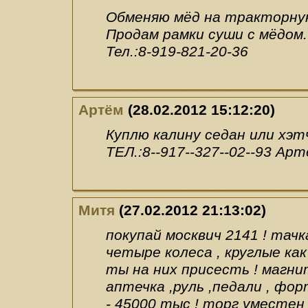
Обменяю мёд на тракторну
Продам рамки суши с мёдом.
Тел.:8-919-821-20-36
Артём
(28.02.2012 15:12:20)
Куплю калину седан или хэтч
ТЕЛ.:8--917--327--02--93 Ар
Митя
(27.02.2012 21:13:02)
покупай москвич 2141 ! тачка 
четыре колеса , круглые как
ты на них присесть ! магнит
аптечка ,руль ,педали , фор
- 45000 тыс ! торг уместен 