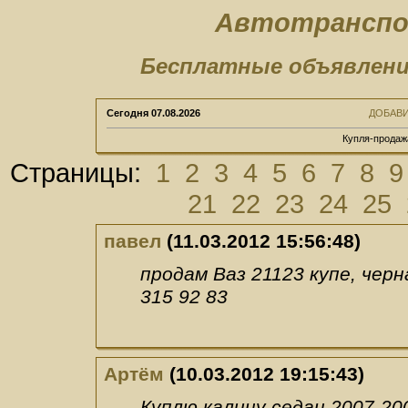
Автотранспо
Бесплатные объявлени
Сегодня
07.08.2026
ДОБАВ
Купля-продаж
Страницы:
1
2
3
4
5
6
7
8
9
21
22
23
24
25
павел
(11.03.2012 15:56:48)
продам Ваз 21123 купе, черна
315 92 83
Артём
(10.03.2012 19:15:43)
Куплю калину седан 2007-200