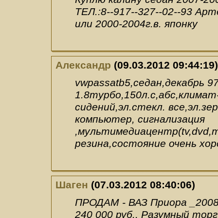
ТЕЛ.:8--917--327--02--93 Ар
или 2000-2004г.в. японку
Александр
(09.03.2012 09:44:19)
vwpassatb5,седан,декабрь 9
1.8турбо,150л.с,абс,климат
сидений,эл.стекл. все,эл.з
компьютер, сигнализация
,мультимедиацентр(tv,dvd,
резина,состояние очень хор
Шаген
(07.03.2012 08:40:06)
ПРОДАМ - ВАЗ Приора _200
240 000 руб., Разумный торг