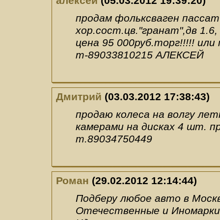
алексей
(05.03.2012 19:39:20)
продам фольксваген пассат 
хор.сост.цв."гранат",дв 1.6
цена 95 000руб.торг!!!!! ил
т-89033810215 АЛЕКСЕЙ
Дмитрий
(03.03.2012 17:38:43)
продаю колеса на волгу летни
камерами на дисках 4 шт. пр
т.89034750449
Роман
(29.02.2012 12:14:44)
Подберу любое авто в Моск
Отечественные и Иномарки