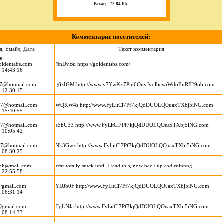
Размер:
72.84
Кб.
Комментарии посетителей:
я, Емайл, Дата
Текст комментария
s
oldentabs.com
NnDvBu https://goldentabs.com/
 14:43:16
7@hotmail.com
g8zIGM http://www.y7YwKx7Pm6OnyJvolbcwrWdoEnRF29pb.com
 12:30:15
7@hotmail.com
WQKW4s http://www.FyLitCl7Pf7kjQdDUOLQOuaxTXbj5iNG.com
 15:40:55
7@hotmail.com
a5hU33 http://www.FyLitCl7Pf7kjQdDUOLQOuaxTXbj5iNG.com
 10:05:42
7@hotmail.com
Nk3Gwz http://www.FyLitCl7Pf7kjQdDUOLQOuaxTXbj5iNG.com
 08:30:25
ph@mail.com
Was totally stuck until I read this, now back up and ruinnng.
 22:55:58
@gmail.com
YDJb0F http://www.FyLitCl7Pf7kjQdDUOLQOuaxTXbj5iNG.com
 06:31:14
@gmail.com
TgLNJa http://www.FyLitCl7Pf7kjQdDUOLQOuaxTXbj5iNG.com
 08:14:33