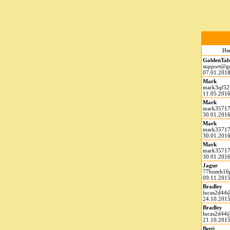
Им
GoldenTab
support@g
07.01.2018
Mark
mark3qf52
11.05.2016
Mark
mark35717
30.01.2016
Mark
mark35717
30.01.2016
Mark
mark35717
30.01.2016
Jagur
77bumh16
09.11.2015
Bradley
lucas2d44
24.10.2015
Bradley
lucas2d44
21.10.2015
Betti