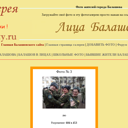
Фото жителей города Балашова
Загружайте своё фото в эту фотогалерею просто нажав на ссы
Главная Балашовского сайта
|
Главная страница галереи
|
ДОБАВИТЬ ФОТО
|
Форум
АЛАШОВА
|
БАЛАШОВ В ЛИЦАХ
|
ШКОЛЬНЫЕ ФОТО
|
БЫВШИЕ ЖИТЕЛИ БАЛА
Фото № 3
лю
Разрешение:
604 х 453