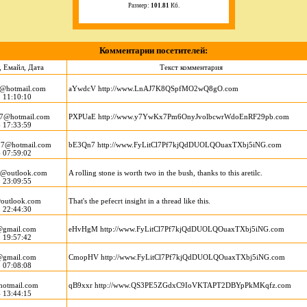
Размер:
101.81
Кб.
Комментарии посетителей:
 Емайл, Дата
Текст комментария
2@hotmail.com
aYwdcV http://www.LnAJ7K8QSpfMO2wQ8gO.com
 11:10:10
7@hotmail.com
PXPUaE http://www.y7YwKx7Pm6OnyJvolbcwrWdoEnRF29pb.com
 17:33:59
7@hotmail.com
bE3Qn7 http://www.FyLitCl7Pf7kjQdDUOLQOuaxTXbj5iNG.com
 07:59:02
h@outlook.com
A rolling stone is worth two in the bush, thanks to this aretilc.
 23:09:55
@outlook.com
That's the pefecrt insight in a thread like this.
 22:44:30
@gmail.com
eHvHgM http://www.FyLitCl7Pf7kjQdDUOLQOuaxTXbj5iNG.com
 19:57:42
@gmail.com
CmopHV http://www.FyLitCl7Pf7kjQdDUOLQOuaxTXbj5iNG.com
 07:08:08
hotmail.com
qB9xxr http://www.QS3PE5ZGdxC9IoVKTAPT2DBYpPkMKqfz.com
 13:44:15