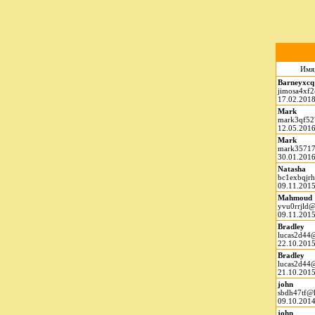
Имя,
Barneyxcq
jimosa4xf
17.02.2018
Mark
mark3qf52
12.05.2016
Mark
mark35717
30.01.2016
Natasha
bc1exbqjr
09.11.2015
Mahmoud
yvu0rrjld
09.11.2015
Bradley
lucas2d44
22.10.2015
Bradley
lucas2d44
21.10.2015
john
sbdh47tf@
09.10.2014
john