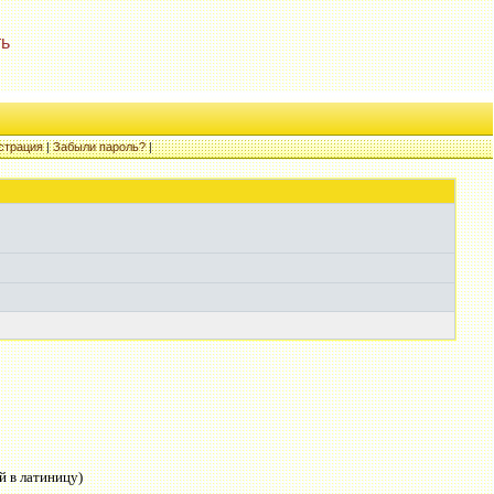
ть
страция
|
Забыли пароль?
|
й в латиницу)