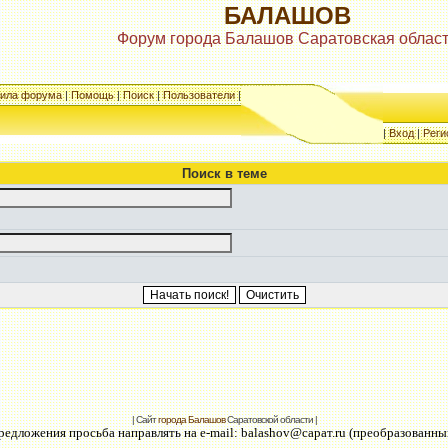
БАЛАШОВ
Форум города Балашов Саратовская облас
ила форума
|
Помощь
|
Поиск
|
Пользователи
|
|
Вход
|
Реги
Поиск в теме
| Сайт
города Балашов
Саратовской области |
едложения просьба направлять на e-mail: balashov@сарат.ru (преобразованны