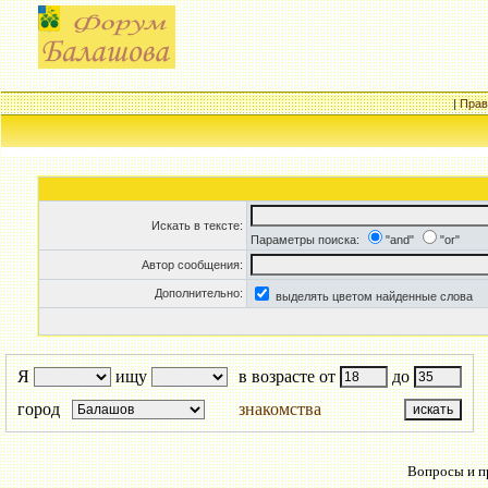
|
Прав
Искать в тексте:
Параметры поиска:
"and"
"or"
Автор сообщения:
Дополнительно:
выделять цветом найденные слова
Я
ищу
в возрасте от
до
город
знакомства
Вопросы и пр