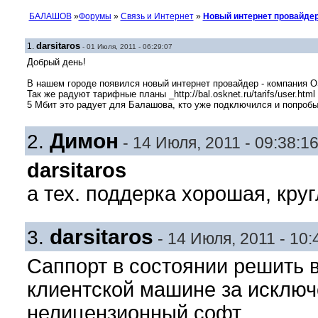
БАЛАШОВ
»
Форумы
»
Связь и Интернет
»
Новый интернет провайде
darsitaros
1.
- 01 Июля, 2011 - 06:29:07
Добрый день!
В нашем городе появился новый интернет провайдер - компания OS
Так же радуют тарифные планы _http://bal.osknet.ru/tarifs/user.html
5 Мбит это радует для Балашова, кто уже подключился и попроб
Димон
2.
- 14 Июля, 2011 - 09:38:1
darsitaros
а тех. поддерка хорошая, кру
darsitaros
3.
- 14 Июля, 2011 - 10:
Саппорт в состоянии решить 
клиентской машине за исключ
нелицензионный софт.