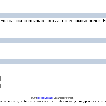
о мой ноут время от времени сходит с ума: глючит, тормозит, зависает. 
| Сайт
города Балашов
Саратовской области |
едложения просьба направлять на e-mail: balashov@сарат.ru (преобразованны