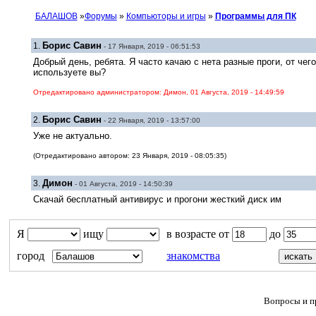
БАЛАШОВ
»
Форумы
»
Компьюторы и игры
»
Программы для ПК
Борис Савин
1.
- 17 Января, 2019 - 06:51:53
Добрый день, ребята. Я часто качаю с нета разные проги, от чег
используете вы?
Отредактировано администратором: Димон, 01 Августа, 2019 - 14:49:59
Борис Савин
2.
- 22 Января, 2019 - 13:57:00
Уже не актуально.
(Отредактировано автором: 23 Января, 2019 - 08:05:35)
Димон
3.
- 01 Августа, 2019 - 14:50:39
Скачай бесплатный антивирус и прогони жесткий диск им
Я
ищу
в возрасте от
до
город
знакомства
Вопросы и пр