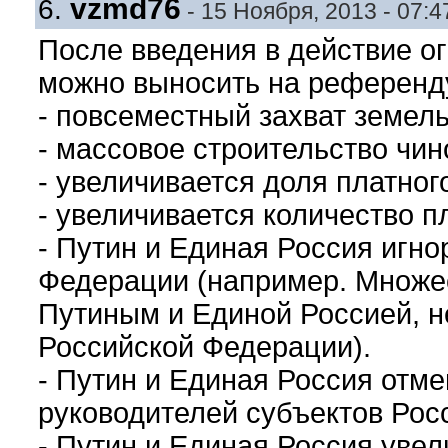
vzmd76
6.
- 15 Ноября, 2013 - 07:4
После введения в действие о
можно выносить на референд
- повсеместный захват земель
- массовое строительство чи
- увеличивается доля платног
- увеличивается количество п
- Путин и Единая Россия игн
Федерации (например. Множес
Путиным и Единой Россией, н
Российской Федерации).
- Путин и Единая Россия отм
руководителей субъектов Рос
- Путин и Единая Россия уве