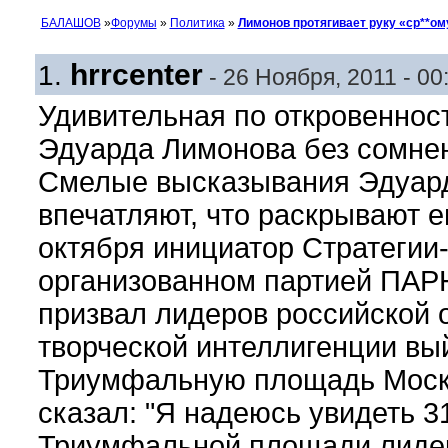
БАЛАШОВ
»
Форумы
»
Политика
»
Лимонов протягивает руку «ср**ом
hrrcenter
1.
- 26 Ноября, 2011 - 00
Удивительная по откровеннос
Эдуарда Лимонова без сомнен
Смелые высказывания Эдуард
впечатляют, что раскрывают 
октября инициатор Стратегии
организованном партией ПАР
призвал лидеров российской 
творческой интеллигенции вый
Триумфальную площадь Моск
сказал: "Я надеюсь увидеть 31
Триумфальной площади лидер