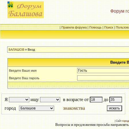
Форум г
|
Правила форума
|
Помощь
|
Поиск
|
Пользов
БАЛАШОВ
» Вход
Введите 
Введите Ваше имя
Введите Ваш пароль
Я
ищу
в возрасте от
до
город
знакомства
| Сайт
город
Вопросы и предложения просьба направлять н