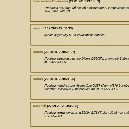
Константин Иванович
(21.01.2013 13:19:53)
Отделка помещений любой сложности.Быстро,качеств
Тел.89878246523
иван
(07.12.2012 22:08:33)
куплю акустику 5.0 с усилком!не дорого
Вован
(22.10.2012 20:26:07)
Продам автонавигатор Digma DS505N, слот под SIM-ка
т. 89658833591
Вован
(22.10.2012 20:21:25)
Продам нетбук Acer Aspire One D257 (Atom N570 2-x яд
хватит. Windows 7 лицензионная. т. 89658833591
Алексей
(27.09.2012 23:45:38)
Продам компьютер amd 5200+ 2,71 ГГц/озу 2048 mb/ видео
9179857003