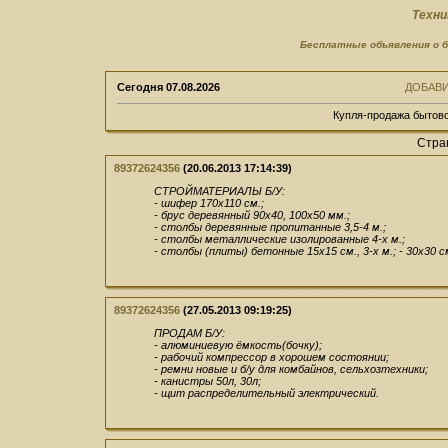
Техни
Бесплатные объявления о 
Сегодня
07.08.2026
ДОБАВ
Купля-продажа бытово
Стра
89372624356
(20.06.2013 17:14:39)
СТРОЙМАТЕРИАЛЫ Б/У:
- шифер 170х110 см.;
- брус деревянный 90х40, 100х50 мм.;
- столбы деревянные пропитанные 3,5-4 м.;
- столбы металлические изолированные 4-х м.;
- столбы (плиты) бетонные 15х15 см., 3-х м.; - 30х30 см
89372624356
(27.05.2013 09:19:25)
ПРОДАМ Б/У:
- алюминиевую ёмкость(бочку);
- рабочий компрессор в хорошем состоянии;
- ремни новые и б/у для комбайнов, сельхозтехники;
- канистры 50л, 30л;
- щит распределительный электрический.