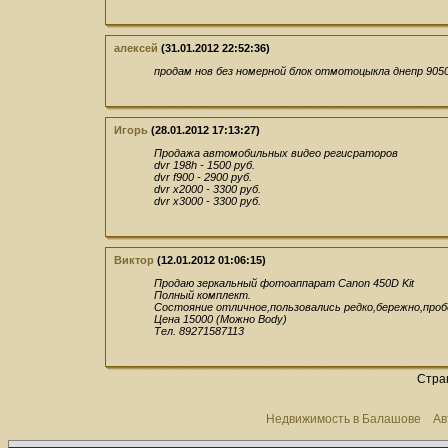
алексей
(31.01.2012 22:52:36)
продам нов без номерной блок отмотоцыкла днепр 905
Игорь
(28.01.2012 17:13:27)
Продажа автомобильных видео регисраторов
dvr 198h - 1500 руб.
dvr f900 - 2900 руб.
dvr x2000 - 3300 руб.
dvr x3000 - 3300 руб.
Виктор
(12.01.2012 01:06:15)
Продаю зеркальный фотоаппарат Canon 450D Kit
Полный комплект.
Состояние отличное,пользовались редко,бережно,проб
Цена 15000 (Можно Body)
Тел. 89271587113
Стра
Недвижимость в Балашове
Ав