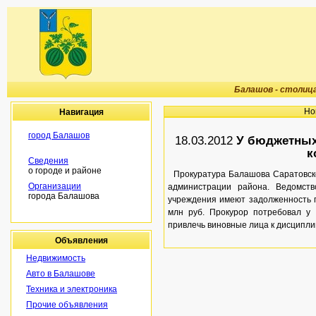
Балашов - столиц
Но
Навигация
город Балашов
18.03.2012
У бюджетных 
к
Сведения
о городе и районе
Прокуратура Балашова Саратовско
Организации
администрации района. Ведомств
города Балашова
учреждения имеют задолженность п
млн руб. Прокурор потребовал у 
привлечь виновные лица к дисципли
Объявления
Недвижимость
Авто в Балашове
Техника и электроника
Прочие объявления