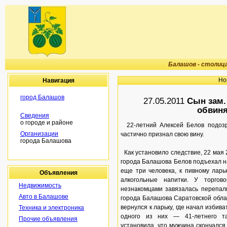
Балашов - столиц
Но
Навигация
город Балашов
27.05.2011
Сын зам.
обвиня
Сведения
о городе и районе
22-летний Алексей Белов подозре
Организации
частично признал свою вину.
города Балашова
Как установило следствие, 22 мая 
города Балашова Белов подъехал на
еще три человека, к пивному ларьк
Объявления
алкогольные напитки. У торго
Недвижимость
незнакомцами завязалась перепалк
Авто в Балашове
города Балашова Саратовской облас
вернулся к ларьку, где начал избив
Техника и электроника
одного из них — 41-летнего т
Прочие объявления
установила, что мужчина скончался